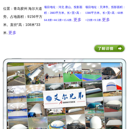
项目地址：河北 唐山。投影面
项目地址：天津市。投影面积：
位置：青岛胶州 海尔大道
积：2883平方米。长×宽×高：
1380平方米。长×宽×高：60米
旁。占地面积：9156平方
更多
更多
64.8米×44.5米×15.6米..
×23米×9.5米.
米。直径*高：108米*33
..
更多
米