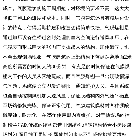
成本。气膜建筑的施工周期短，对环境的要求不高，这大大
降低了施工的难度和成本。同时，气膜建筑还具有模块化设
计的特点，使得后期扩建和改造变得简单快捷。气膜煤棚是
通过加压设备往经过密封处理的室内空间进行送风加压，在
气膜表面形成巨大的张力而支撑起来的结构。即使漏气，也
不会出现倒塌现象，气膜建筑的上部结构下落到距离地面2米
高度所需要的时间大约30分钟，有充足的时间保证在气膜煤
棚内工作的人员从容地疏散。而且气膜煤棚一旦出现破损漏
气问题，系统便会立即发送警报，通知维护人员。并且系统
也会自动控制风机加大送风量，保证膜结构内外气压平衡直
至场馆修复完毕。保证正常使用。气膜建筑膜材耐各种强酸
碱腐蚀，耐老化，在25年使用期内零维护。对于储煤场的控
制粉尘污染,传统的结构都选用钢结构,但钢结构适合小跨度煤
场封闭,而且施工周期长,即使封闭也达不到环保排放要求标