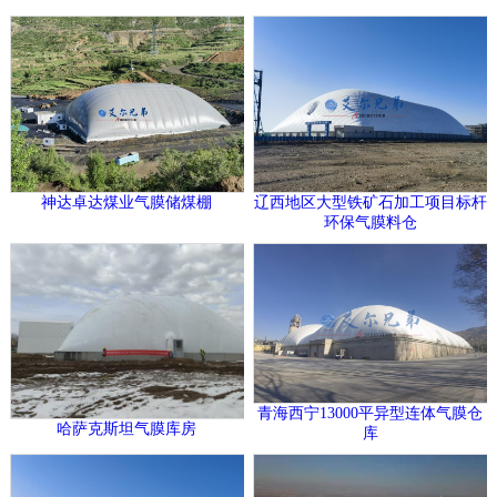
神达卓达煤业气膜储煤棚
辽西地区大型铁矿石加工项目标杆
环保气膜料仓
青海西宁13000平异型连体气膜仓
哈萨克斯坦气膜库房
库