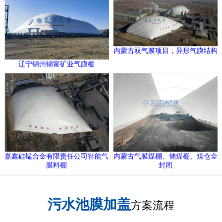
内蒙古双气膜项目，异形气膜结构
辽宁锦州锦甯矿业气膜棚
嘉鑫硅锰合金有限责任公司智能气
内蒙古气膜煤棚、储煤棚、煤仓全
膜料棚
封闭
污水池膜加盖
方案流程