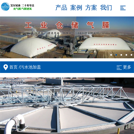
产品
案例
方案
我们

/
首页
污水池加盖
更多