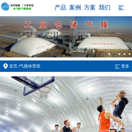
产品
案例
方案
我们

/
首页
气膜体育馆
更多