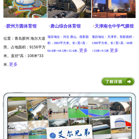
·
·
胶州方圆体育馆
·
唐山综合体育馆
天津南仓中学气膜馆
项目地址：河北 唐山。投影面
项目地址：天津市。投影面积：
位置：青岛胶州 海尔大道
积：2883平方米。长×宽×高：
1380平方米。长×宽×高：60米
旁。占地面积：9156平方
更多
更多
64.8米×44.5米×15.6米..
×23米×9.5米.
米。直径*高：108米*33
..
更多
米