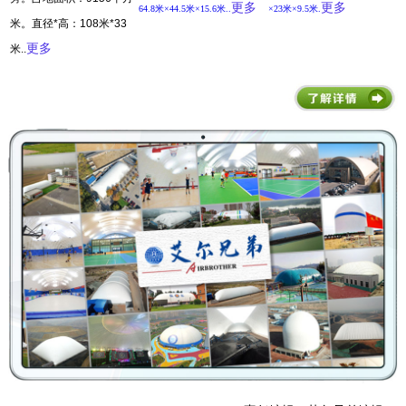
更多
更多
64.8米×44.5米×15.6米..
×23米×9.5米.
米。直径*高：108米*33
..
更多
米