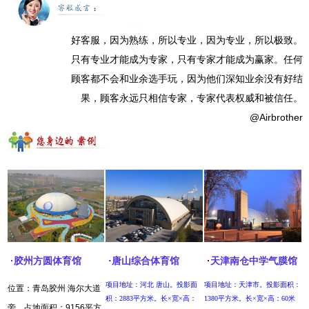
好客服，因为熟练，所以专业，因为专业，所以极致。
只有专业才能成为专家，只有专家才能成为赢家。任何
顾客都不会和业余选手玩，因为他们深知业余没有好结
果，顾客永远只相信专家，专家代表权威和被信任。
@Airbrother
·
·
胶州方圆体育馆
·
唐山综合体育馆
天津南仓中学气膜馆
项目地址：河北 唐山。投影面
项目地址：天津市。投影面积：
位置：青岛胶州 海尔大道
积：2883平方米。长×宽×高：
1380平方米。长×宽×高：60米
旁。占地面积：9156平方